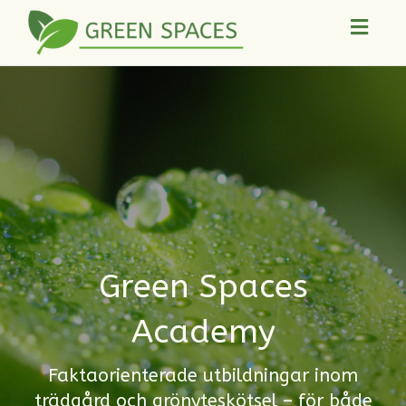
Toggl
navig
Green Spaces
Academy
Faktaorienterade utbildningar inom
trädgård och grönyteskötsel – för både